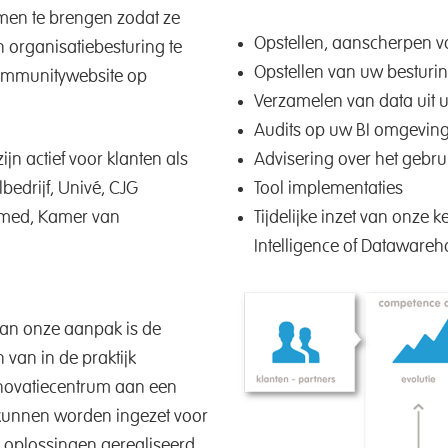
men te brengen zodat ze
Opstellen, aanscherpen v
 organisatiebesturing te
Opstellen van uw bestur
communitywebsite op
Verzamelen van data uit
Audits op uw BI omgevin
jn actief voor klanten als
Advisering over het gebru
bedrijf, Univé, CJG
Tool implementaties
-med, Kamer van
Tijdelijke inzet van onze
Intelligence of Dataware
van onze aanpak is de
 van in de praktijk
nnovatiecentrum aan een
 kunnen worden ingezet voor
e oplossingen gerealiseerd