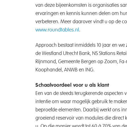
van deze bijeenkomsten is organisaties sa
ervaringen en kennis kunnen delen om hun
verbeteren. Meer daarover vindt u op de 
www.roundtables.nl
.
Approach bestaat inmiddels 10 jaar en we zi
de Westland Utrecht Bank, NS Stations Retail
Rijnmond, Gemeente Bergen op Zoom, Fa
Koophandel, ANWB en ING.
Schaalvoordeel voor u als klant
Een van de steeds terugkerende aspecten 
intentie om waar mogelijk gebruik te maken
beproefde elementen. Daarbij werkt ons i
groeiend reservoir van modules die direct
u. Op die manier wordt tot 60 à 70% van d